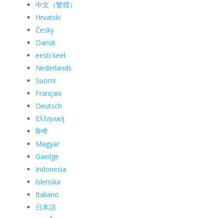
中文（繁體）
Hrvatski
Česky
Dansk
eesti keel
Nederlands
Suomi
Français
Deutsch
Ελληνική
हिन्दी
Magyar
Gaeilge
Indonesia
íslenska
Italiano
日本語