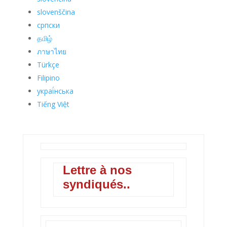
slovenščina
српски
தமிழ்
ภาษาไทย
Türkçe
Filipino
украї́нська
Tiếng Việt
Lettre à nos
syndiqués..