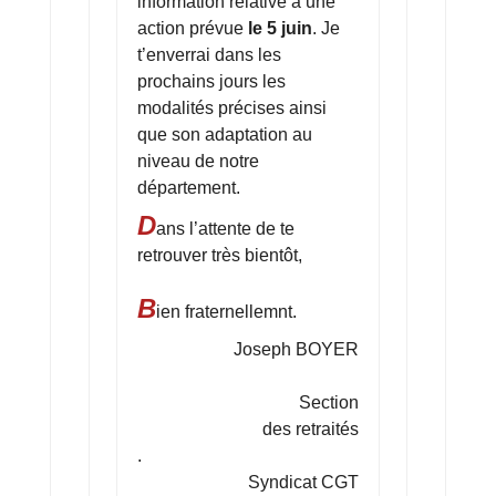
information relative à une
action prévue
le 5 juin
. Je
t’enverrai dans les
prochains jours les
modalités précises ainsi
que son adaptation au
niveau de notre
département.
D
ans l’attente de te
retrouver très bientôt,
B
ien fraternellemnt.
Joseph BOYER
Section
des retraités
.
Syndicat CGT