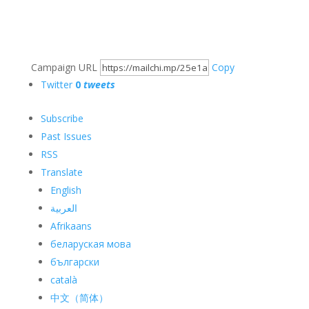
Campaign URL
Copy
Twitter
0
tweets
Subscribe
Past Issues
RSS
Translate
English
العربية
Afrikaans
беларуская мова
български
català
中文（简体）