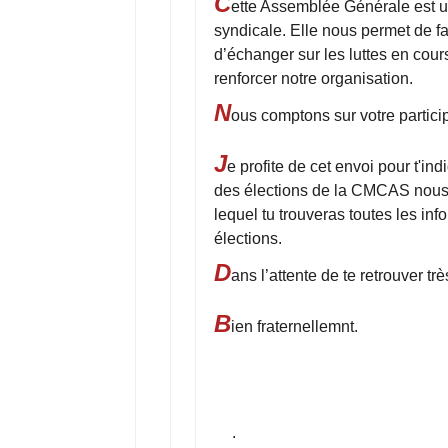
C
ette Assemblée Générale est u
syndicale. Elle nous permet de fai
d’échanger sur les luttes en cours
renforcer notre organisation.
N
ous comptons sur votre particip
J
e profite de cet envoi pour t'in
des élections de la CMCAS nous a
lequel tu trouveras toutes les inf
élections.
D
ans l’attente de te retrouver trè
B
ien fraternellemnt.
Secti
. Syndicat C