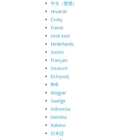
中文（繁體）
Hrvatski
Česky
Dansk
eesti keel
Nederlands
Suomi
Français
Deutsch
Ελληνική
हिन्दी
Magyar
Gaeilge
Indonesia
íslenska
Italiano
日本語