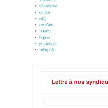
slovenščina
српски
தமிழ்
ภาษาไทย
Türkçe
Filipino
украї́нська
Tiếng Việt
Lettre à nos syndiqu