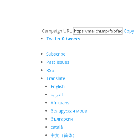
Campaign URL
Copy
Twitter
0
tweets
Subscribe
Past Issues
RSS
Translate
English
العربية
Afrikaans
беларуская мова
български
català
中文（简体）