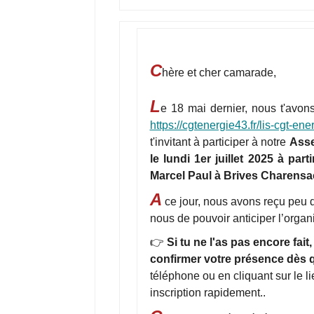
C
hère et cher camarade,
L
e 18 mai dernier, nous t'avons 
https://cgtenergie43.fr/lis-cgt-e
t'invitant à participer à notre
Asse
le lundi 1er juillet 2025 à pa
Marcel Paul à Brives Charensa
A
ce jour, nous avons reçu peu de
nous de pouvoir anticiper l’organ
👉
Si tu ne l'as pas encore fait
confirmer votre présence dès 
téléphone ou en cliquant sur le l
inscription rapidement..