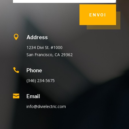
ENVOI

Address
1234 Divi St. #1000
San Francisco, CA 29362

Phone
(346) 234-5675

Email
info@divielectric.com